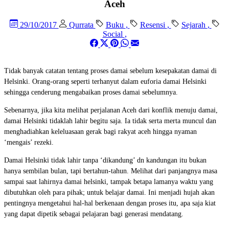
Aceh
29/10/2017
Qurrata
Buku
,
Resensi
,
Sejarah
,
Social
,
Tidak banyak catatan tentang proses damai sebelum kesepakatan damai di
Helsinki. Orang-orang seperti terhanyut dalam euforia damai Helsinki
sehingga cenderung mengabaikan proses damai sebelumnya.
Sebenarnya, jika kita melihat perjalanan Aceh dari konflik menuju damai,
damai Helsinki tidaklah lahir begitu saja. Ia tidak serta merta muncul dan
menghadiahkan keleluasaan gerak bagi rakyat aceh hingga nyaman
‘mengais’ rezeki.
Damai Helsinki tidak lahir tanpa ‘dikandung’ dn kandungan itu bukan
hanya sembilan bulan, tapi bertahun-tahun. Melihat dari panjangnya masa
sampai saat lahirnya damai helsinki, tampak betapa lamanya waktu yang
dibutuhkan oleh para pihak; untuk belajar damai. Ini menjadi hujah akan
pentingnya mengetahui hal-hal berkenaan dengan proses itu, apa saja kiat
yang dapat dipetik sebagai pelajaran bagi generasi mendatang.