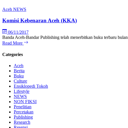
Aceh
NEWS
Komisi Kebenaran Aceh (KKA)
06/11/2017
Banda Aceh-Bandar Publishing telah menerbitkan buku terbaru bul
Read More
Categories
Aceh
Berita
Buku
Culture
Ensiklopedi Tokoh
Lifestyle
NEWS
NON FIKSI
Penelitian
Percetakan
Publishing
Research
Resensi