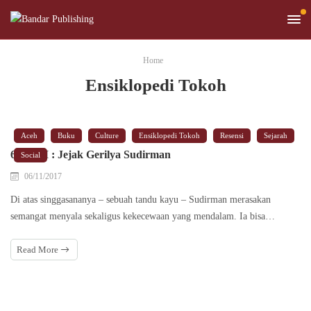
Home
Ensiklopedi Tokoh
Aceh
Buku
Culture
Ensiklopedi Tokoh
Resensi
Sejarah
639 KM : Jejak Gerilya Sudirman
Social
06/11/2017
Di atas singgasananya – sebuah tandu kayu – Sudirman merasakan
semangat menyala sekaligus kekecewaan yang mendalam. Ia bisa…
Read More