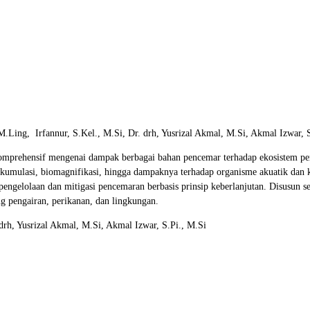
ng, Irfannur, S.Kel., M.Si, Dr. drh, Yusrizal Akmal, M.Si, Akmal Izwar, S
prehensif mengenai dampak berbagai bahan pencemar terhadap ekosistem per
oakumulasi, biomagnifikasi, hingga dampaknya terhadap organisme akuatik dan k
gi pengelolaan dan mitigasi pencemaran berbasis prinsip keberlanjutan. Disusun s
ng pengairan, perikanan, dan lingkungan.
drh, Yusrizal Akmal, M.Si, Akmal Izwar, S.Pi., M.Si