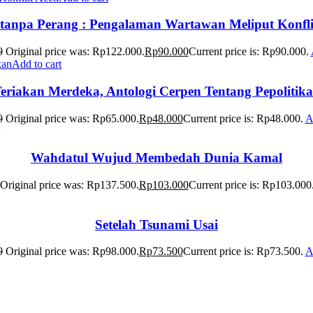
tanpa Perang : Pengalaman Wartawan Meliput Konfl
0
Original price was: Rp122.000.
Rp
90.000
Current price is: Rp90.000.
Add to cart
eriakan Merdeka, Antologi Cerpen Tentang Pepolitik
0
Original price was: Rp65.000.
Rp
48.000
Current price is: Rp48.000.
A
Wahdatul Wujud Membedah Dunia Kamal
Original price was: Rp137.500.
Rp
103.000
Current price is: Rp103.000
Setelah Tsunami Usai
0
Original price was: Rp98.000.
Rp
73.500
Current price is: Rp73.500.
A