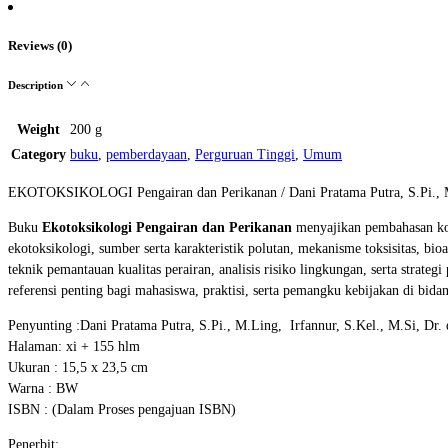
Reviews (0)
Description
Weight
200 g
Category
buku
,
pemberdayaan
,
Perguruan Tinggi
,
Umum
EKOTOKSIKOLOGI Pengairan dan Perikanan / Dani Pratama Putra, S.Pi., M.Li
Buku
Ekotoksikologi Pengairan dan Perikanan
menyajikan pembahasan kom
ekotoksikologi, sumber serta karakteristik polutan, mekanisme toksisitas, bi
teknik pemantauan kualitas perairan, analisis risiko lingkungan, serta strate
referensi penting bagi mahasiswa, praktisi, serta pemangku kebijakan di bida
Penyunting :Dani Pratama Putra, S.Pi., M.Ling, Irfannur, S.Kel., M.Si, Dr. 
Halaman: xi + 155 hlm
Ukuran : 15,5 x 23,5 cm
Warna : BW
ISBN : (Dalam Proses pengajuan ISBN)
Penerbit: