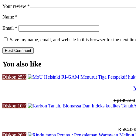
Your review
*
Name
*
Email
*
Save my name, email, and website in this browser for the next ti
You also like
Diskon
25%
Rp
149.500
Diskon
10%
A
Rp
84.00
Diskon
26%