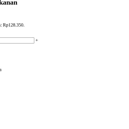
kanan
is: Rp128.350.
+
a