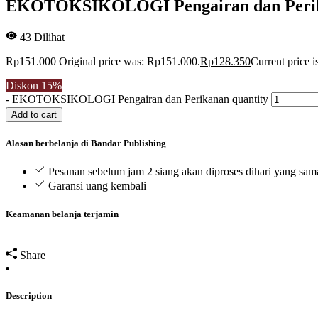
EKOTOKSIKOLOGI Pengairan dan Peri
43
Dilihat
Rp
151.000
Original price was: Rp151.000.
Rp
128.350
Current price 
Diskon
15%
-
EKOTOKSIKOLOGI Pengairan dan Perikanan quantity
Add to cart
Alasan berbelanja di Bandar Publishing
Pesanan sebelum jam 2 siang akan diproses dihari yang sam
Garansi uang kembali
Keamanan belanja terjamin
Share
Description