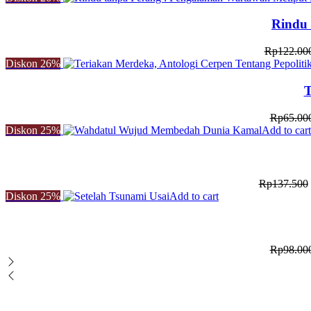
Rindu 
Rp
122.00
Diskon
26%
T
Rp
65.00
Diskon
25%
Add to cart
Rp
137.500
Diskon
25%
Add to cart
Rp
98.00