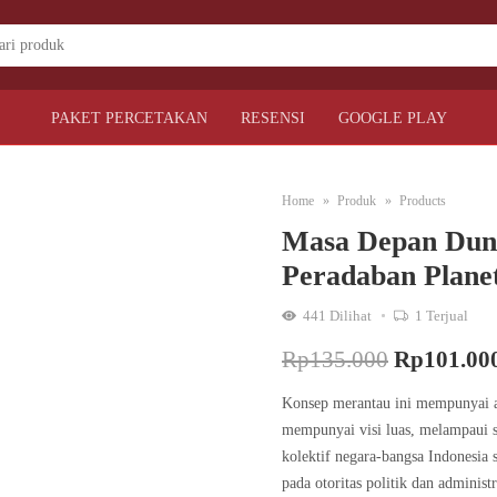
PAKET PERCETAKAN
RESENSI
GOOGLE PLAY
Home
Produk
Products
Masa Depan Dun
Peradaban Plane
441
Dilihat
1
Terjual
Original
Rp
135.000
Rp
101.00
price
Konsep merantau ini mempunyai ar
mempunyai visi luas, melampaui s
was:
kolektif negara-bangsa Indonesia s
Rp135.000
pada otoritas politik dan administ