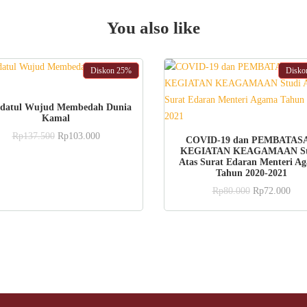
You also like
Diskon
25%
Disk
ADD TO CART
datul Wujud Membedah Dunia
Kamal
Original
Current
ADD TO CART
Rp
137.500
Rp
103.000
COVID-19 dan PEMBATAS
price
price
KEGIATAN KEAGAMAAN St
was:
is:
Atas Surat Edaran Menteri A
Rp137.500.
Rp103.000.
Tahun 2020-2021
Original
Curr
Rp
80.000
Rp
72.000
price
pric
was:
is:
Rp80.000.
Rp7