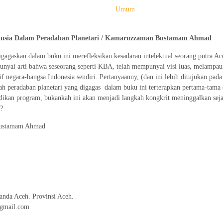
Umum
usia Dalam Peradaban Planetari / Kamaruzzaman Bustamam Ahmad
igagaskan dalam buku ini merefleksikan kesadaran intelektual seorang putra Ac
nyai arti bahwa seseorang seperti KBA, telah mempunyai visi luas, melampaui
f negara-bangsa Indonesia sendiri. Pertanyaanny, (dan ini lebih ditujukan pada 
kah peradaban planetari yang digagas dalam buku ini terterapkan pertama-tama 
jadikan program, bukankah ini akan menjadi langkah kongkrit meninggalkan sej
?
Bustamam Ahmad
nda Aceh. Provinsi Aceh.
@gmail.com