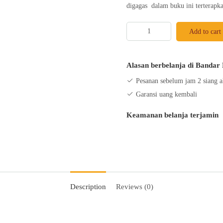
digagas dalam buku ini terterapk
Masa
Add to cart
Depan
Dunia
:
Alasan berbelanja di Bandar 
Manusia
Pesanan sebelum jam 2 siang a
Dalam
Garansi uang kembali
Peradaban
Planetari
Keamanan belanja terjamin
quantity
Description
Reviews (0)