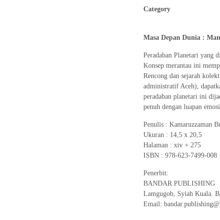
Category
Masa Depan Dunia : Man
Peradaban Planetari yang d
Konsep merantau ini mempu
Rencong dan sejarah kolekti
administratif Aceh), dapat
peradaban planetari ini di
penuh dengan luapan emosi
Penulis : Kamaruzzaman 
Ukuran : 14,5 x 20,5
Halaman : xiv + 275
ISBN : 978-623-7499-008
Penerbit:
BANDAR PUBLISHING
Lamgugob, Syiah Kuala. Ba
Email: bandar.publishing