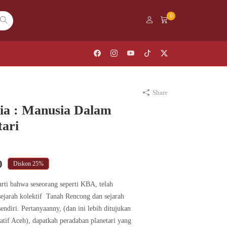
0
Share
ia : Manusia Dalam
tari
Current
0
Diskon
25%
price
ti bahwa seseorang seperti KBA, telah
ejarah kolektif Tanah Rencong dan sejarah
is:
endiri. Pertanyaanny, (dan ini lebih ditujukan
.
Rp101.000.
ratif Aceh), dapatkah peradaban planetari yang