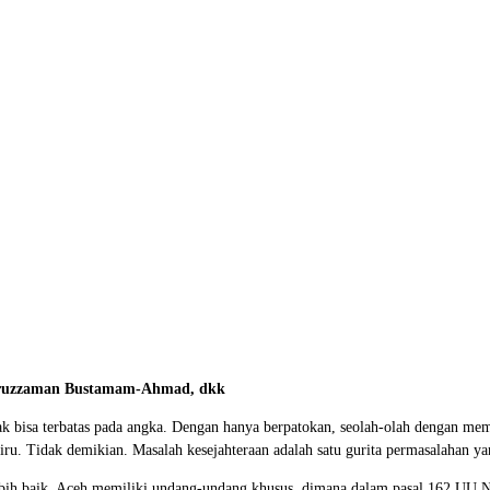
aruzzaman Bustamam-Ahmad, dkk
ak bisa terbatas pada angka. Dengan hanya berpatokan, seolah-olah dengan mem
u. Tidak demikian. Masalah kesejahteraan adalah satu gurita permasalahan yang
ebih baik. Aceh memiliki undang-undang khusus, dimana dalam pasal 162 UU