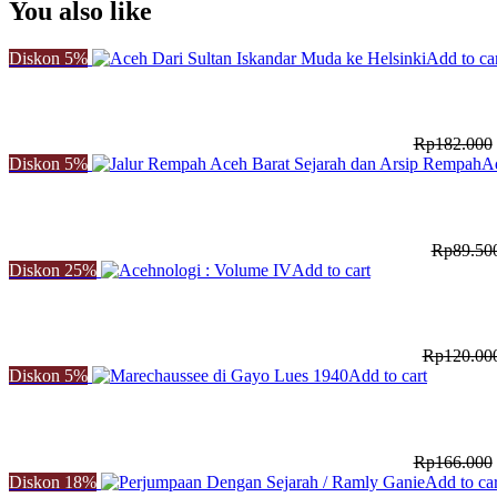
You also like
Diskon
5%
Add to ca
Rp
182.000
Diskon
5%
Ad
Rp
89.50
Diskon
25%
Add to cart
Rp
120.00
Diskon
5%
Add to cart
Rp
166.000
Diskon
18%
Add to car