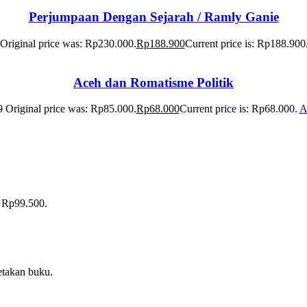
Perjumpaan Dengan Sejarah / Ramly Ganie
Original price was: Rp230.000.
Rp
188.900
Current price is: Rp188.900
Aceh dan Romatisme Politik
0
Original price was: Rp85.000.
Rp
68.000
Current price is: Rp68.000.
A
: Rp99.500.
etakan buku.