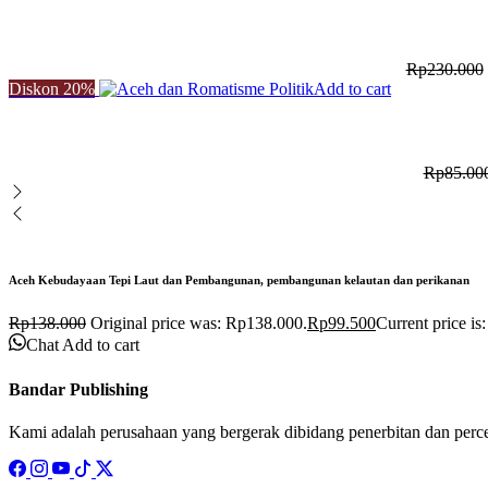
Rp
230.000
Diskon
20%
Add to cart
Rp
85.00
Aceh Kebudayaan Tepi Laut dan Pembangunan, pembangunan kelautan dan perikanan
Rp
138.000
Original price was: Rp138.000.
Rp
99.500
Current price is
Chat
Add to cart
Bandar Publishing
Kami adalah perusahaan yang bergerak dibidang penerbitan dan perc