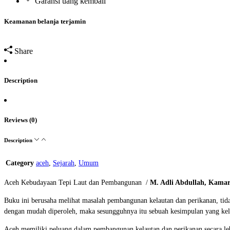
Garansi uang kembali
Keamanan belanja terjamin
Share
Description
Reviews (0)
Description
Category
aceh
,
Sejarah
,
Umum
Aceh Kebudayaan Tepi Laut dan Pembangunan /
M. Adli Abdullah, Kam
Buku ini berusaha melihat masalah pembangunan kelautan dan perikanan, tid
dengan mudah diperoleh, maka sesungguhnya itu sebuah kesimpulan yang kelir
Aceh memiliki peluang dalam pembangunan kelautan dan perikanan secara l