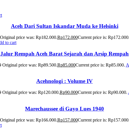
rt
Aceh Dari Sultan Iskandar Muda ke Helsinki
Original price was: Rp182.000.
Rp
172.000
Current price is: Rp172.000
d to cart
Jalur Rempah Aceh Barat Sejarah dan Arsip Rempah
0
Original price was: Rp89.500.
Rp
85.000
Current price is: Rp85.000.
A
Acehnologi : Volume IV
0
Original price was: Rp120.000.
Rp
90.000
Current price is: Rp90.000.
Marechaussee di Gayo Lues 1940
Original price was: Rp166.000.
Rp
157.000
Current price is: Rp157.000
t