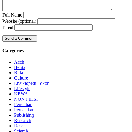
Full Name
Website (optional)
Email
Categories
Aceh
Berita
Buku
Culture
Ensiklopedi Tokoh
Lifestyle
NEWS
NON FIKSI
Penelitian
Percetakan
Publishing
Research
Resensi
Sejarah