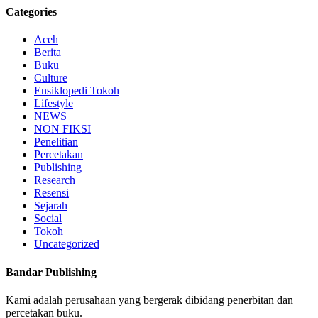
Categories
Aceh
Berita
Buku
Culture
Ensiklopedi Tokoh
Lifestyle
NEWS
NON FIKSI
Penelitian
Percetakan
Publishing
Research
Resensi
Sejarah
Social
Tokoh
Uncategorized
Bandar Publishing
Kami adalah perusahaan yang bergerak dibidang penerbitan dan
percetakan buku.