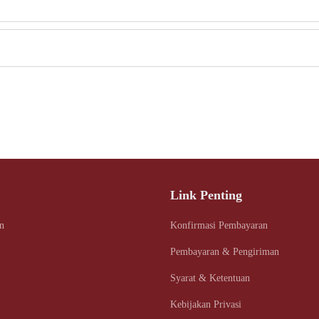
Link Penting
Konfirmasi Pembayaran
n
Pembayaran & Pengiriman
Syarat & Ketentuan
Kebijakan Privasi