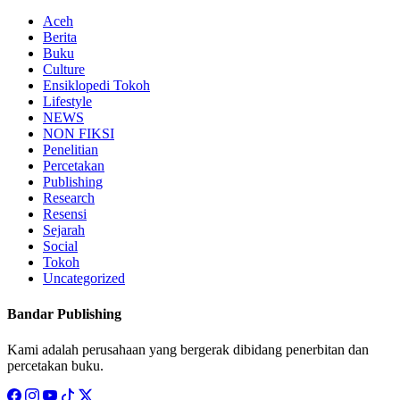
Aceh
Berita
Buku
Culture
Ensiklopedi Tokoh
Lifestyle
NEWS
NON FIKSI
Penelitian
Percetakan
Publishing
Research
Resensi
Sejarah
Social
Tokoh
Uncategorized
Bandar Publishing
Kami adalah perusahaan yang bergerak dibidang penerbitan dan
percetakan buku.