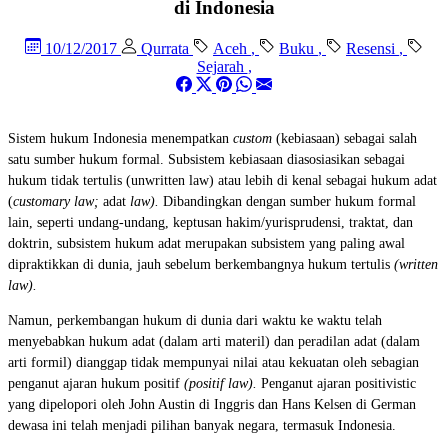
di Indonesia
10/12/2017
Qurrata
Aceh
,
Buku
,
Resensi
,
Sejarah
,
Sistem hukum Indonesia menempatkan
custom
(kebiasaan) sebagai salah
satu sumber hukum formal. Subsistem kebiasaan diasosiasikan sebagai
hukum tidak tertulis (unwritten law) atau lebih di kenal sebagai hukum adat
(
customary law;
adat
law).
Dibandingkan dengan sumber hukum formal
lain, seperti undang-undang, keptusan hakim/yurisprudensi, traktat, dan
doktrin, subsistem hukum adat merupakan subsistem yang paling awal
dipraktikkan di dunia, jauh sebelum berkembangnya hukum tertulis
(written
law).
Namun, perkembangan hukum di dunia dari waktu ke waktu telah
menyebabkan hukum adat (dalam arti materil) dan peradilan adat (dalam
arti formil) dianggap tidak mempunyai nilai atau kekuatan oleh sebagian
penganut ajaran hukum positif
(positif law).
Penganut ajaran positivistic
yang dipelopori oleh John Austin di Inggris dan Hans Kelsen di German
dewasa ini telah menjadi pilihan banyak negara, termasuk Indonesia.