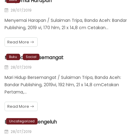
Menyemai Harapan
28/07/2019
Menyemai Harapan / Sulaiman Tripa, Banda Aceh: Bandar
Publishing, 2019 vi, 170 hlm, 21 x 14,8 cm Cetakan…
Read More
Mari Hidup Bersemangat
Buku
Social
28/07/2019
Mari Hidup Bersemangat / Sulaiman Tripa, Banda Aceh:
Bandar Publishing, 2019vi, 192 hlm, 21 x 14,8 cmCetakan
Pertama,…
Read More
Berhentilah Mengeluh
Uncategorized
28/07/2019