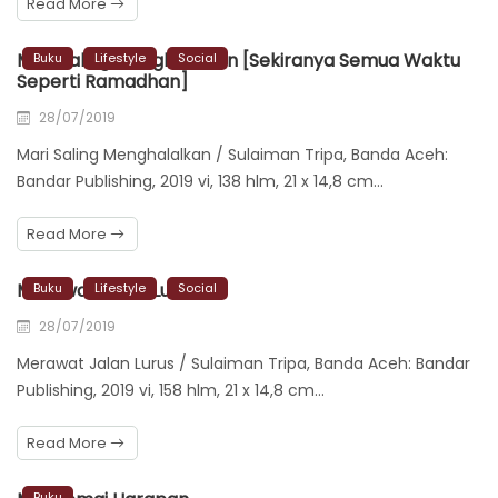
Read More
Mari Saling Menghalalkan [Sekiranya Semua Waktu
Buku
Lifestyle
Social
Seperti Ramadhan]
28/07/2019
Mari Saling Menghalalkan / Sulaiman Tripa, Banda Aceh:
Bandar Publishing, 2019 vi, 138 hlm, 21 x 14,8 cm…
Read More
Merawat Jalan Lurus
Buku
Lifestyle
Social
28/07/2019
Merawat Jalan Lurus / Sulaiman Tripa, Banda Aceh: Bandar
Publishing, 2019 vi, 158 hlm, 21 x 14,8 cm…
Read More
Buku