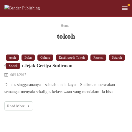
Home
tokoh
Aceh
Buku
Culture
Ensiklopedi Tokoh
Resensi
Sejarah
639 KM : Jejak Gerilya Sudirman
Social
06/11/2017
Di atas singgasananya – sebuah tandu kayu – Sudirman merasakan
semangat menyala sekaligus kekecewaan yang mendalam. Ia bisa…
Read More