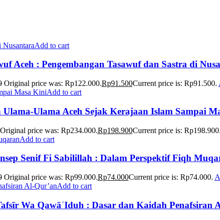
Add to cart
wuf Aceh : Pengembangan Tasawuf dan Sastra di Nusa
0
Original price was: Rp122.000.
Rp
91.500
Current price is: Rp91.500.
Add to cart
h Ulama-Ulama Aceh Sejak Kerajaan Islam Sampai Ma
Original price was: Rp234.000.
Rp
198.900
Current price is: Rp198.900
Add to cart
nsep Senif Fi Sabilillah : Dalam Perspektif Fiqh Muqa
0
Original price was: Rp99.000.
Rp
74.000
Current price is: Rp74.000.
A
Add to cart
Tafsīr Wa QawāʿIduh : Dasar dan Kaidah Penafsiran 