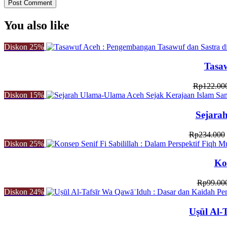
You also like
Diskon
25%
Tasa
Rp
122.00
Diskon
15%
Sejara
Rp
234.000
Diskon
25%
Ko
Rp
99.00
Diskon
24%
Uṣūl Al-