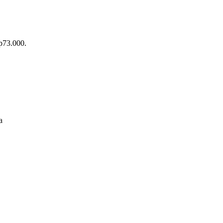
Rp73.000.
a