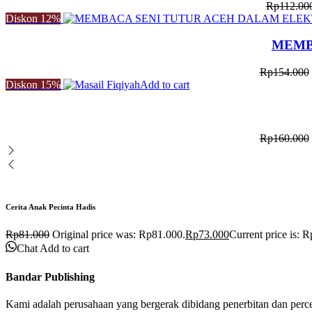
Rp
112.00
Diskon
12%
MEMB
Rp
154.000
Diskon
15%
Add to cart
Rp
160.000
Cerita Anak Pecinta Hadis
Rp
81.000
Original price was: Rp81.000.
Rp
73.000
Current price is: 
Chat
Add to cart
Bandar Publishing
Kami adalah perusahaan yang bergerak dibidang penerbitan dan perc