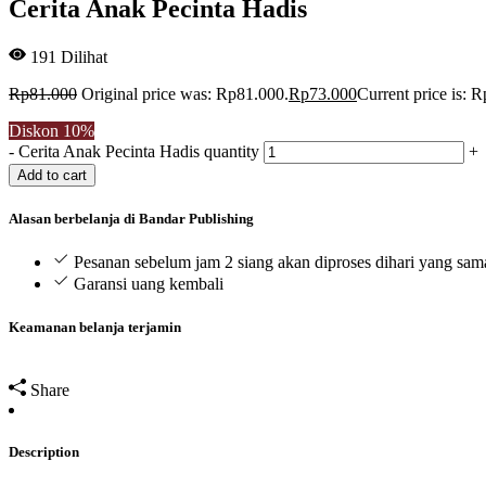
Cerita Anak Pecinta Hadis
191
Dilihat
Rp
81.000
Original price was: Rp81.000.
Rp
73.000
Current price is: 
Diskon
10%
-
Cerita Anak Pecinta Hadis quantity
+
Add to cart
Alasan berbelanja di Bandar Publishing
Pesanan sebelum jam 2 siang akan diproses dihari yang sam
Garansi uang kembali
Keamanan belanja terjamin
Share
Description