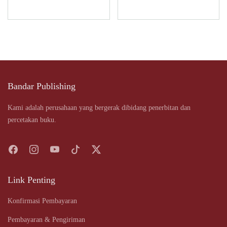
was:
is:
was:
is:
Rp149.500.
Rp112.000.
Rp137.500.
Rp103.0
Bandar Publishing
Kami adalah perusahaan yang bergerak dibidang penerbitan dan
percetakan buku.
Link Penting
Konfirmasi Pembayaran
Pembayaran & Pengiriman