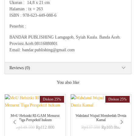
Ukuran : 14,8 x 21 cm
Halaman : ix + 263
ISBN : 978-623-449-088-6
Penerbit :
BANDAR PUBLISHING Lamgugob, Syiah Kuala. Banda Aceh.
Provinsi Aceh.08116880801
Email: bandar.publishing@gmail.com
Reviews (0)
You also like
Diskon
25%
Diskon
25%
ADD TO CART
ADD TO CART
MoU Helsinki RI-GAM Menurut
Wahdatul Wujud Membedah Dunia
Tiga Perspektif hukum
Kamal
Original
Current
Original
Current
Rp
149.500
Rp
112.000
Rp
137.500
Rp
103.000
price
price
price
price