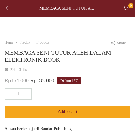
0
MEMBACA SENI TUTUR A...
Home
Produk
Products
Share
MEMBACA SENI TUTUR ACEH DALAM
ELEKTRONIK BOOK
229
Dilihat
Original
Current
Rp
154.000
Rp
135.000
Diskon
12%
price
price
MEMBACA
was:
is:
SENI
TUTUR
Rp154.000.
Rp135.000.
Add to cart
ACEH
DALAM
ELEKTRONIK
Alasan berbelanja di Bandar Publishing
BOOK