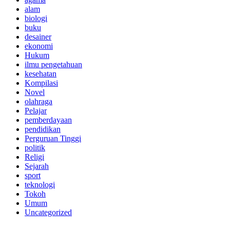
alam
biologi
buku
desainer
ekonomi
Hukum
ilmu pengetahuan
kesehatan
Kompilasi
Novel
olahraga
Pelajar
pemberdayaan
pendidikan
Perguruan Tinggi
politik
Religi
Sejarah
sport
teknologi
Tokoh
Umum
Uncategorized