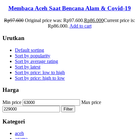
Membaca Aceh Saat Bencana Alam & Covid-19
Rp
97.600
Original price was: Rp97.600.
Rp
86.000
Current price is:
Rp86.000.
Add to cart
Urutkan
Default sorting
Sort by popularity
Sort by average rating
Sort by latest
Sort by price: low to high
Sort by price: high to low
Harga
Min price
Max price
Filter
Kategori
aceh
agama