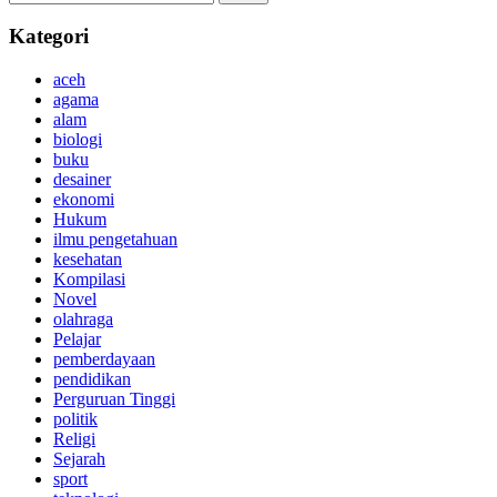
Kategori
aceh
agama
alam
biologi
buku
desainer
ekonomi
Hukum
ilmu pengetahuan
kesehatan
Kompilasi
Novel
olahraga
Pelajar
pemberdayaan
pendidikan
Perguruan Tinggi
politik
Religi
Sejarah
sport