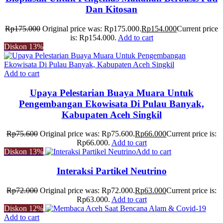
Dan Kitosan
Rp
175.000
Original price was: Rp175.000.
Rp
154.000
Current price
is: Rp154.000.
Add to cart
Diskon
13%
Add to cart
Upaya Pelestarian Buaya Muara Untuk
Pengembangan Ekowisata Di Pulau Banyak,
Kabupaten Aceh Singkil
Rp
75.600
Original price was: Rp75.600.
Rp
66.000
Current price is:
Rp66.000.
Add to cart
Diskon
13%
Add to cart
Interaksi Partikel Neutrino
Rp
72.000
Original price was: Rp72.000.
Rp
63.000
Current price is:
Rp63.000.
Add to cart
Diskon
12%
Add to cart