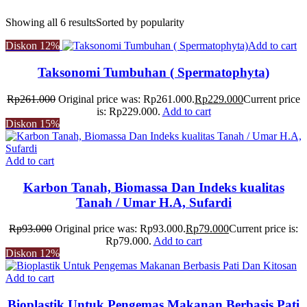
Showing all 6 results
Sorted by popularity
Diskon
12%
Add to cart
Taksonomi Tumbuhan ( Spermatophyta)
Rp
261.000
Original price was: Rp261.000.
Rp
229.000
Current price
is: Rp229.000.
Add to cart
Diskon
15%
Add to cart
Karbon Tanah, Biomassa Dan Indeks kualitas
Tanah / Umar H.A, Sufardi
Rp
93.000
Original price was: Rp93.000.
Rp
79.000
Current price is:
Rp79.000.
Add to cart
Diskon
12%
Add to cart
Bioplastik Untuk Pengemas Makanan Berbasis Pati