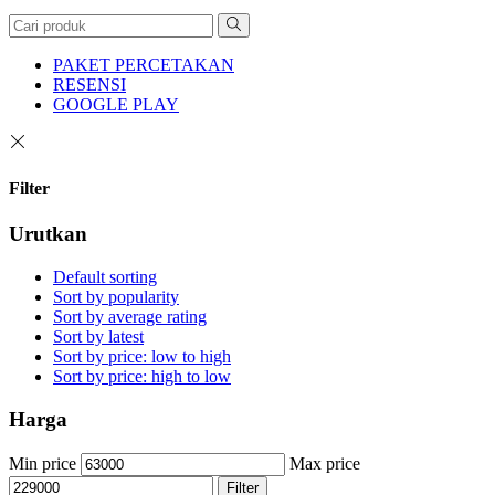
PAKET PERCETAKAN
RESENSI
GOOGLE PLAY
Filter
Urutkan
Default sorting
Sort by popularity
Sort by average rating
Sort by latest
Sort by price: low to high
Sort by price: high to low
Harga
Min price
Max price
Filter