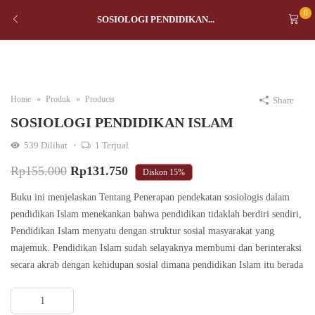
0
SOSIOLOGI PENDIDIKAN...
Home
Produk
Products
Share
SOSIOLOGI PENDIDIKAN ISLAM
539
Dilihat
1
Terjual
Original
Current
Rp
155.000
Rp
131.750
Diskon
15%
price
price
Buku ini menjelaskan Tentang Penerapan pendekatan sosiologis dalam
was:
is:
pendidikan Islam menekankan bahwa pendidikan tidaklah berdiri sendiri,
Pendidikan Islam menyatu dengan struktur sosial masyarakat yang
Rp155.000.
Rp131.750.
majemuk. Pendidikan Islam sudah selayaknya membumi dan berinteraksi
secara akrab dengan kehidupan sosial dimana pendidikan Islam itu berada
SOSIOLOGI
PENDIDIKAN