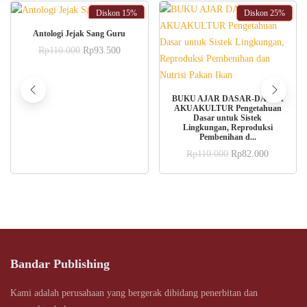
Diskon
15%
Diskon
25%
ADD TO CART
Antologi Jejak Sang Guru
Original
Current
Rp
110.000
Rp
93.500
price
price
was:
is:
Rp110.000.
Rp93.500.
ADD TO CART
BUKU AJAR DASAR-DASAR
AKUAKULTUR Pengetahuan
Dasar untuk Sistek
Lingkungan, Reproduksi
Pembenihan d...
Original
Current
Rp
110.000
Rp
82.000
price
price
was:
is:
Rp110.000.
Rp82.000
Bandar Publishing
Kami adalah perusahaan yang bergerak dibidang penerbitan dan