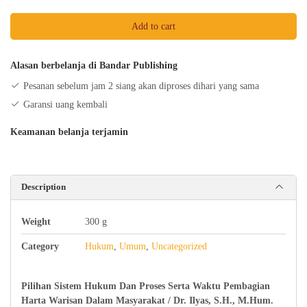
Hukum
Add to cart
Dan
Proses
Serta
Alasan berbelanja di Bandar Publishing
Waktu
Pesanan sebelum jam 2 siang akan diproses dihari yang sama
Pembagian
Garansi uang kembali
Harta
Warisan
Keamanan belanja terjamin
Dalam
Masyarakat
quantity
Description
Weight
300 g
Category
Hukum
,
Umum
,
Uncategorized
Pilihan Sistem Hukum Dan Proses Serta Waktu Pembagian
Harta Warisan Dalam Masyarakat / Dr. Ilyas, S.H., M.Hum.