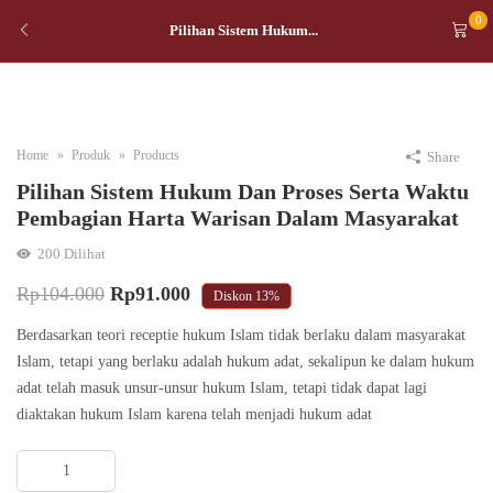
0
Pilihan Sistem Hukum...
Home
Produk
Products
Share
Pilihan Sistem Hukum Dan Proses Serta Waktu
Pembagian Harta Warisan Dalam Masyarakat
200
Dilihat
Original
Current
Rp
104.000
Rp
91.000
Diskon
13%
price
price
Berdasarkan teori receptie hukum Islam tidak berlaku dalam masyarakat
was:
is:
Islam, tetapi yang berlaku adalah hukum adat, sekalipun ke dalam hukum
adat telah masuk unsur-unsur hukum Islam, tetapi tidak dapat lagi
Rp104.000.
Rp91.000.
diaktakan hukum Islam karena telah menjadi hukum adat
Pilihan
Sistem