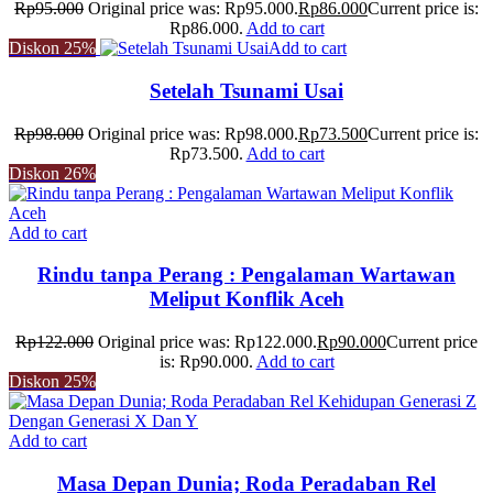
Rp
95.000
Original price was: Rp95.000.
Rp
86.000
Current price is:
Rp86.000.
Add to cart
Diskon
25%
Add to cart
Setelah Tsunami Usai
Rp
98.000
Original price was: Rp98.000.
Rp
73.500
Current price is:
Rp73.500.
Add to cart
Diskon
26%
Add to cart
Rindu tanpa Perang : Pengalaman Wartawan
Meliput Konflik Aceh
Rp
122.000
Original price was: Rp122.000.
Rp
90.000
Current price
is: Rp90.000.
Add to cart
Diskon
25%
Add to cart
Masa Depan Dunia; Roda Peradaban Rel