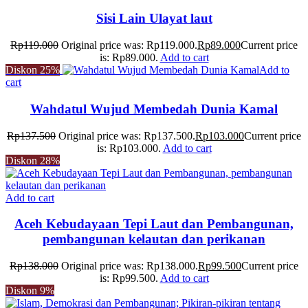
Sisi Lain Ulayat laut
Rp
119.000
Original price was: Rp119.000.
Rp
89.000
Current price
is: Rp89.000.
Add to cart
Diskon
25%
Add to
cart
Wahdatul Wujud Membedah Dunia Kamal
Rp
137.500
Original price was: Rp137.500.
Rp
103.000
Current price
is: Rp103.000.
Add to cart
Diskon
28%
Add to cart
Aceh Kebudayaan Tepi Laut dan Pembangunan,
pembangunan kelautan dan perikanan
Rp
138.000
Original price was: Rp138.000.
Rp
99.500
Current price
is: Rp99.500.
Add to cart
Diskon
9%