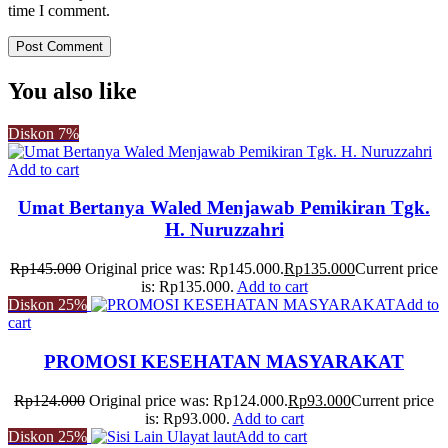
time I comment.
You also like
Diskon
7%
Add to cart
Umat Bertanya Waled Menjawab Pemikiran Tgk.
H. Nuruzzahri
Rp
145.000
Original price was: Rp145.000.
Rp
135.000
Current price
is: Rp135.000.
Add to cart
Diskon
25%
Add to
cart
PROMOSI KESEHATAN MASYARAKAT
Rp
124.000
Original price was: Rp124.000.
Rp
93.000
Current price
is: Rp93.000.
Add to cart
Diskon
25%
Add to cart