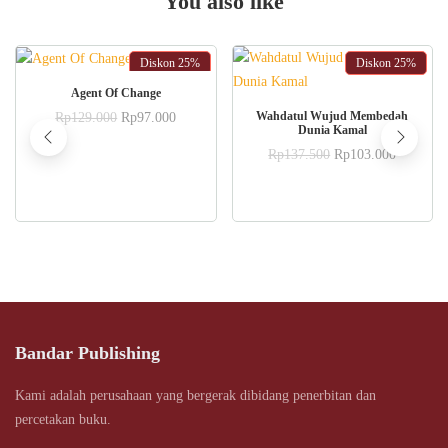
You also like
Diskon
25%
Diskon
25%
ADD TO CART
Agent Of Change
ADD TO CART
Original
Current
Wahdatul Wujud Membedah
Rp
129.000
Rp
97.000
Dunia Kamal
price
price
was:
is:
Original
Current
Rp
137.500
Rp
103.000
Rp129.000.
Rp97.000.
price
price
was:
is:
Rp137.500.
Rp103.0
Bandar Publishing
Kami adalah perusahaan yang bergerak dibidang penerbitan dan
percetakan buku.