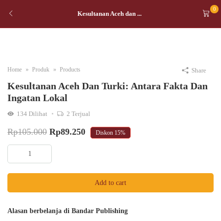
0
Kesultanan Aceh dan ...
Home
Produk
Products
Share
Kesultanan Aceh Dan Turki: Antara Fakta Dan
Ingatan Lokal
134
Dilihat
2
Terjual
Original
Current
Rp
105.000
Rp
89.250
Diskon
15%
price
price
Kesultanan
was:
is:
Aceh
dan
Rp105.000.
Rp89.250.
Add to cart
Turki:
Antara
Fakta
Alasan berbelanja di Bandar Publishing
dan