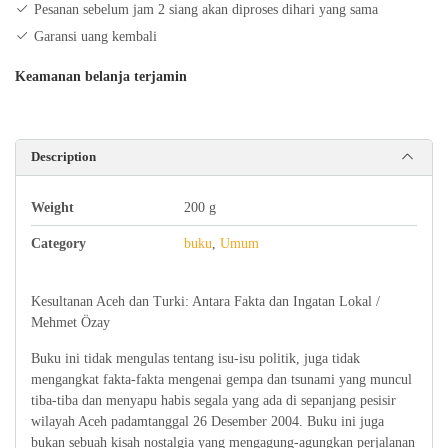
Pesanan sebelum jam 2 siang akan diproses dihari yang sama
Ingatan
Garansi uang kembali
Lokal
quantity
Keamanan belanja terjamin
Description
Weight
200 g
Category
buku
,
Umum
Kesultanan Aceh dan Turki: Antara Fakta dan Ingatan Lokal /
Mehmet Özay
Buku ini tidak mengulas tentang isu-isu politik, juga tidak
mengangkat fakta-fakta mengenai gempa dan tsunami yang muncul
tiba-tiba dan menyapu habis segala yang ada di sepanjang pesisir
wilayah Aceh padamtanggal 26 Desember 2004. Buku ini juga
bukan sebuah kisah nostalgia yang mengagung-agungkan perjalanan