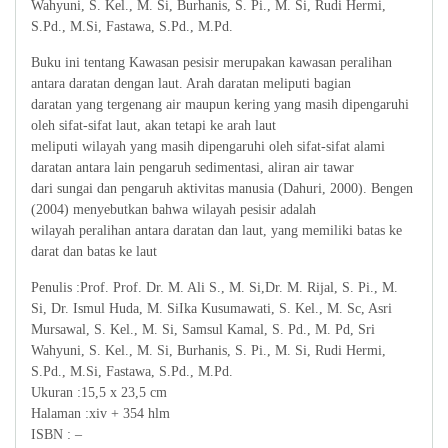
Wahyuni, S. Kel., M. Si, Burhanis, S. Pi., M. Si, Rudi Hermi,
S.Pd., M.Si, Fastawa, S.Pd., M.Pd.
Buku ini tentang Kawasan pesisir merupakan kawasan peralihan
antara daratan dengan laut. Arah daratan meliputi bagian
daratan yang tergenang air maupun kering yang masih dipengaruhi
oleh sifat-sifat laut, akan tetapi ke arah laut
meliputi wilayah yang masih dipengaruhi oleh sifat-sifat alami
daratan antara lain pengaruh sedimentasi, aliran air tawar
dari sungai dan pengaruh aktivitas manusia (Dahuri, 2000). Bengen
(2004) menyebutkan bahwa wilayah pesisir adalah
wilayah peralihan antara daratan dan laut, yang memiliki batas ke
darat dan batas ke laut
Penulis :Prof. Prof. Dr. M. Ali S., M. Si,Dr. M. Rijal, S. Pi., M.
Si, Dr. Ismul Huda, M. SiIka Kusumawati, S. Kel., M. Sc, Asri
Mursawal, S. Kel., M. Si, Samsul Kamal, S. Pd., M. Pd, Sri
Wahyuni, S. Kel., M. Si, Burhanis, S. Pi., M. Si, Rudi Hermi,
S.Pd., M.Si, Fastawa, S.Pd., M.Pd.
Ukuran :15,5 x 23,5 cm
Halaman :xiv + 354 hlm
ISBN : –