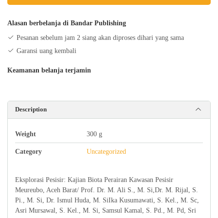
Perairan
Kawasan
Alasan berbelanja di Bandar Publishing
Pesisir
Pesanan sebelum jam 2 siang akan diproses dihari yang sama
Meureubo,
Garansi uang kembali
Aceh
Barat
Keamanan belanja terjamin
quantity
Description
Weight
300 g
Category
Uncategorized
Eksplorasi Pesisir: Kajian Biota Perairan Kawasan Pesisir
Meureubo, Aceh Barat/ Prof. Dr. M. Ali S., M. Si,Dr. M. Rijal, S.
Pi., M. Si, Dr. Ismul Huda, M. SiIka Kusumawati, S. Kel., M. Sc,
Asri Mursawal, S. Kel., M. Si, Samsul Kamal, S. Pd., M. Pd, Sri