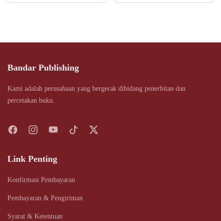
was:
is:
Rp108.000.
Rp91.800.
Bandar Publishing
Kami adalah perusahaan yang bergerak dibidang penerbitan dan
percetakan buku.
Link Penting
Konfirmasi Pembayaran
Pembayaran & Pengiriman
Syarat & Ketentuan