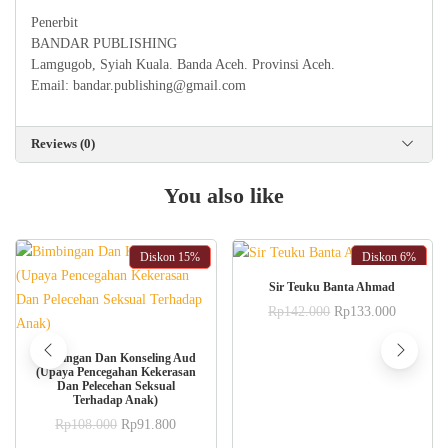
Penerbit
BANDAR PUBLISHING
Lamgugob, Syiah Kuala. Banda Aceh. Provinsi Aceh.
Email: bandar.publishing@gmail.com
Reviews (0)
You also like
Diskon
15%
Diskon
6%
ADD TO CART
Sir Teuku Banta Ahmad
Original
Current
Rp
142.000
Rp
133.000
price
price
was:
is:
ADD TO CART
Rp142.000.
Rp133.0
Bimbingan Dan Konseling Aud
(Upaya Pencegahan Kekerasan
Dan Pelecehan Seksual
Terhadap Anak)
Original
Current
Rp
108.000
Rp
91.800
price
price