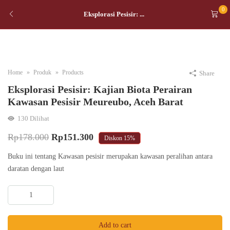
0
Eksplorasi Pesisir: ...
Home
Produk
Products
Share
Eksplorasi Pesisir: Kajian Biota Perairan
Kawasan Pesisir Meureubo, Aceh Barat
130
Dilihat
Original
Current
Rp
178.000
Rp
151.300
Diskon
15%
price
price
Buku ini tentang Kawasan pesisir merupakan kawasan peralihan antara
was:
is:
daratan dengan laut
Rp178.000.
Rp151.300.
Eksplorasi
Pesisir:
Kajian
Add to cart
Biota