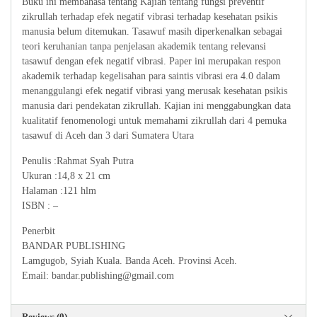
Buku ini membahasa tentang Kajian tentang fungsi preventif
zikrullah terhadap efek negatif vibrasi terhadap kesehatan psikis
manusia belum ditemukan. Tasawuf masih diperkenalkan sebagai
teori keruhanian tanpa penjelasan akademik tentang relevansi
tasawuf dengan efek negatif vibrasi. Paper ini merupakan respon
akademik terhadap kegelisahan para saintis vibrasi era 4.0 dalam
menanggulangi efek negatif vibrasi yang merusak kesehatan psikis
manusia dari pendekatan zikrullah. Kajian ini menggabungkan data
kualitatif fenomenologi untuk memahami zikrullah dari 4 pemuka
tasawuf di Aceh dan 3 dari Sumatera Utara
Penulis :Rahmat Syah Putra
Ukuran :14,8 x 21 cm
Halaman :121 hlm
ISBN : –
Penerbit
BANDAR PUBLISHING
Lamgugob, Syiah Kuala. Banda Aceh. Provinsi Aceh.
Email: bandar.publishing@gmail.com