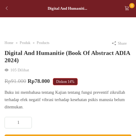
0
Digital And Humaniti...
Home
Produk
Products
Share
Digital And Humanitie (Book Of Abstract ADIA
2024)
105
Dilihat
Original
Current
Rp
91.000
Rp
78.000
Diskon
14%
price
price
Buku ini membahasa tentang Kajian tentang fungsi preventif zikrullah
was:
is:
terhadap efek negatif vibrasi terhadap kesehatan psikis manusia belum
ditemukan.
Rp91.000.
Rp78.000.
Digital
And
Humanitie