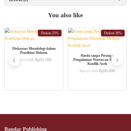
Reviews (0)
You also like
Diskon
25%
Diskon
26%
ADD TO CART
Diskursus Metodologi dalam
Penelitian Hukum
ADD TO CART
Rindu tanpa Perang :
Original
Current
Rp
122.000
Rp
91.500
Pengalaman Wartawan Meliput
Konflik Aceh
price
price
was:
is:
Original
Current
Rp
122.000
Rp
90.000
Rp122.000.
Rp91.500.
price
price
was:
is:
Rp122.000.
Rp90.000
Bandar Publishing