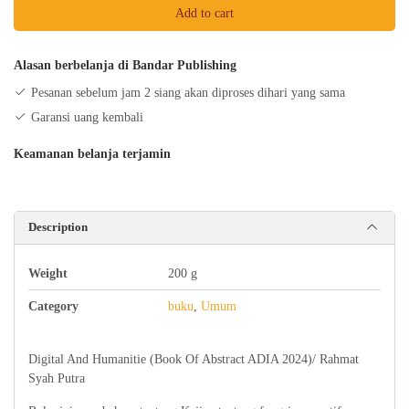
Add to cart
(Book
Of
Abstract
Alasan berbelanja di Bandar Publishing
ADIA
Pesanan sebelum jam 2 siang akan diproses dihari yang sama
2024)
Garansi uang kembali
quantity
Keamanan belanja terjamin
Description
Weight
200 g
Category
buku
,
Umum
Digital And Humanitie (Book Of Abstract ADIA 2024)/ Rahmat
Syah Putra