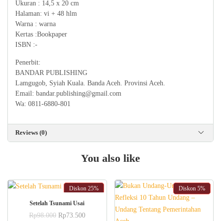
Ukuran : 14,5 x 20 cm
Halaman: vi + 48 hlm
Warna : warna
Kertas :Bookpaper
ISBN :-
Penerbit:
BANDAR PUBLISHING
Lamgugob, Syiah Kuala. Banda Aceh. Provinsi Aceh.
Email: bandar.publishing@gmail.com
Wa: 0811-6880-801
Reviews (0)
You also like
Diskon
25%
Diskon
5%
ADD TO CART
Setelah Tsunami Usai
Original
Current
Rp
98.000
Rp
73.500