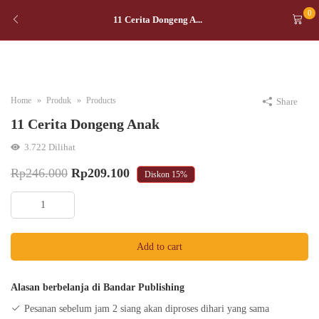
0
11 Cerita Dongeng A...
Home
Produk
Products
Share
11 Cerita Dongeng Anak
3.722
Dilihat
Original
Current
Rp
246.000
Rp
209.100
Diskon
15%
price
price
11
was:
is:
Cerita
Dongeng
Rp246.000.
Rp209.100.
Add to cart
Anak
quantity
Alasan berbelanja di Bandar Publishing
Pesanan sebelum jam 2 siang akan diproses dihari yang sama