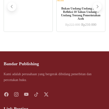
price
price
was:
is:
ADD TO CART
Rp98.000.
Rp73.500.
Bukan Undang-Undang Biasa;
Refleksi 10 Tahun Undang –
Undang Tentang Pemerintahan
Aceh
Original
Current
Rp
222.000
Rp
210.000
price
price
was:
is:
Rp222.000.
Rp210.0
Bandar Publishing
Kami adalah perusahaan yang bergerak dibidang penerbitan dan
percetakan buku.
Link Penting