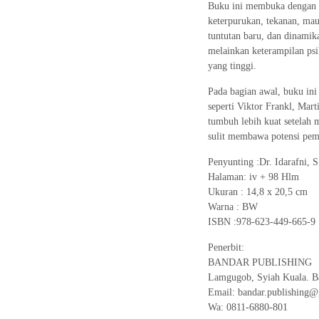
Buku ini membuka dengan 
keterpurukan, tekanan, ma
tuntutan baru, dan dinami
melainkan keterampilan psi
yang tinggi.
Pada bagian awal, buku ini 
seperti Viktor Frankl, Mart
tumbuh lebih kuat setelah 
sulit membawa potensi pem
Penyunting :Dr. Idarafni, S
Halaman: iv + 98 Hlm
Ukuran : 14,8 x 20,5 cm
Warna : BW
ISBN :978-623-449-665-9
Penerbit:
BANDAR PUBLISHING
Lamgugob, Syiah Kuala. Ba
Email: bandar.publishing
Wa: 0811-6880-801