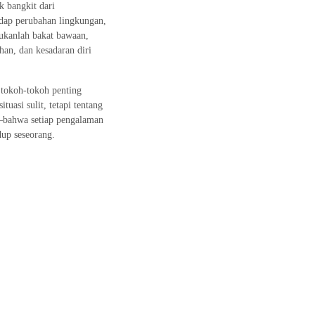
 bangkit dari
dap perubahan lingkungan,
ukanlah bakat bawaan,
han, dan kesadaran diri
i tokoh-tokoh penting
uasi sulit, tetapi tentang
n—bahwa setiap pengalaman
up seseorang.