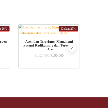
on
26%
Diskon
25%
ADD TO CART
erpen
Aceh dan Terorisme, Memahami
Social S
Potensi Radikalisme dan Terorisme
His
di Aceh
ent
Rp
e
Original
Current
Rp
120.000
Rp
90.000
price
price
8.000.
was:
is:
Rp120.000.
Rp90.000.