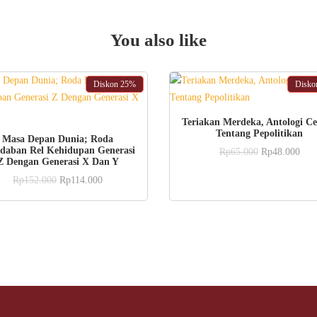
You also like
Diskon
25%
Disk
ADD TO CART
Teriakan Merdeka, Antologi C
Tentang Pepolitikan
ADD TO CART
Masa Depan Dunia; Roda
daban Rel Kehidupan Generasi
Original
Curr
Rp
65.000
Rp
48.000
Z Dengan Generasi X Dan Y
price
pric
was:
is:
Original
Current
Rp
152.000
Rp
114.000
Rp65.000.
Rp4
price
price
was:
is:
Rp152.000.
Rp114.000.