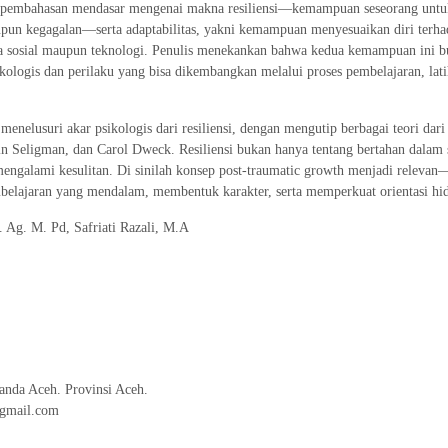
pembahasan mendasar mengenai makna resiliensi—kemampuan seseorang untuk
upun kegagalan—serta adaptabilitas, yakni kemampuan menyesuaikan diri terha
ka sosial maupun teknologi. Penulis menekankan bahwa kedua kemampuan ini b
kologis dan perilaku yang bisa dikembangkan melalui proses pembelajaran, lati
menelusuri akar psikologis dari resiliensi, dengan mengutip berbagai teori dar
in Seligman, dan Carol Dweck. Resiliensi bukan hanya tentang bertahan dalam sit
mengalami kesulitan. Di sinilah konsep post-traumatic growth menjadi releva
belajaran yang mendalam, membentuk karakter, serta memperkuat orientasi hid
. Ag. M. Pd, Safriati Razali, M.A
nda Aceh. Provinsi Aceh.
@gmail.com