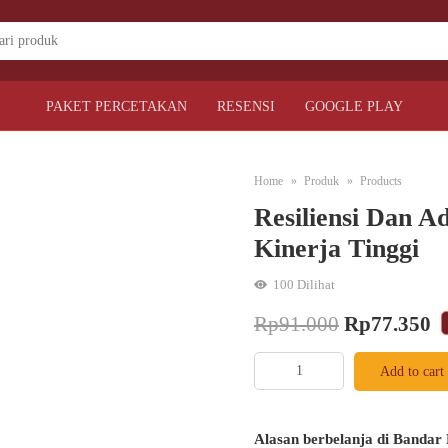
PAKET PERCETAKAN
RESENSI
GOOGLE PLAY
Home
Produk
Products
Resiliensi Dan A
Kinerja Tinggi
100
Dilihat
Original
C
Rp
91.000
Rp
77.350
price
pr
Resiliensi
Add to cart
dan
was:
is
Adaptabilitas
Rp91.000.
R
menuju
Alasan berbelanja di Bandar 