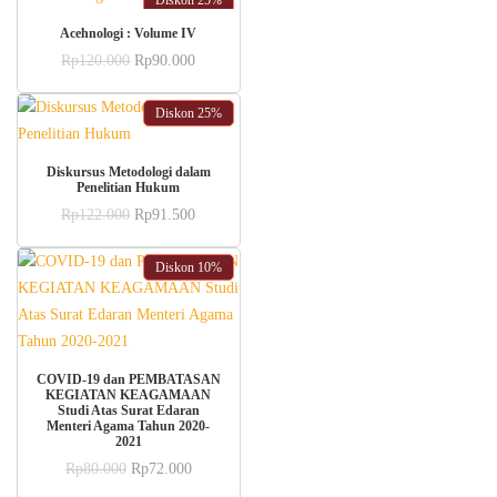
Diskon
25%
ADD TO CART
Acehnologi : Volume IV
Original
Current
Rp
120.000
Rp
90.000
price
price
was:
is:
Rp120.000.
Rp90.000.
Diskon
25%
ADD TO CART
Diskursus Metodologi dalam
Penelitian Hukum
Original
Current
Rp
122.000
Rp
91.500
price
price
was:
is:
Rp122.000.
Rp91.500.
Diskon
10%
ADD TO CART
COVID-19 dan PEMBATASAN
KEGIATAN KEAGAMAAN
Studi Atas Surat Edaran
Menteri Agama Tahun 2020-
2021
Original
Current
Rp
80.000
Rp
72.000
price
price