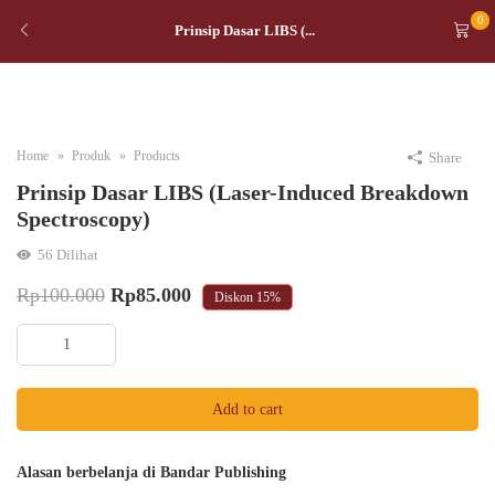
0
Prinsip Dasar LIBS (...
Home
Produk
Products
Share
Prinsip Dasar LIBS (Laser-Induced Breakdown
Spectroscopy)
56
Dilihat
Original
Current
Rp
100.000
Rp
85.000
Diskon
15%
price
price
Prinsip
was:
is:
Dasar
LIBS
Rp100.000.
Rp85.000.
Add to cart
(Laser-
Induced
Breakdown
Alasan berbelanja di Bandar Publishing
Spectroscopy)