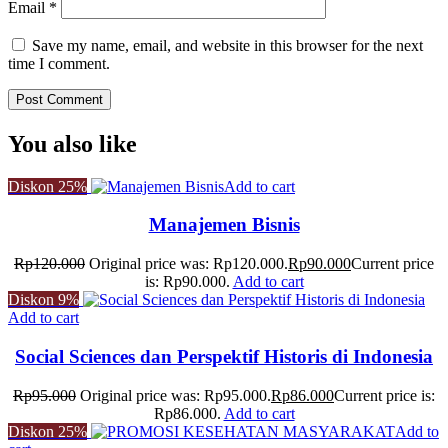
Email
*
Save my name, email, and website in this browser for the next
time I comment.
You also like
Diskon
25%
Add to cart
Manajemen Bisnis
Rp
120.000
Original price was: Rp120.000.
Rp
90.000
Current price
is: Rp90.000.
Add to cart
Diskon
9%
Add to cart
Social Sciences dan Perspektif Historis di Indonesia
Rp
95.000
Original price was: Rp95.000.
Rp
86.000
Current price is:
Rp86.000.
Add to cart
Diskon
25%
Add to