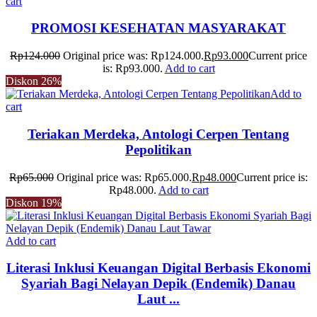
cart
PROMOSI KESEHATAN MASYARAKAT
Rp
124.000
Original price was: Rp124.000.
Rp
93.000
Current price
is: Rp93.000.
Add to cart
Diskon
26%
Add to
cart
Teriakan Merdeka, Antologi Cerpen Tentang
Pepolitikan
Rp
65.000
Original price was: Rp65.000.
Rp
48.000
Current price is:
Rp48.000.
Add to cart
Diskon
19%
Add to cart
Literasi Inklusi Keuangan Digital Berbasis Ekonomi
Syariah Bagi Nelayan Depik (Endemik) Danau
Laut ...