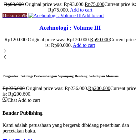
Rp
93.000
Original price was: Rp93.000.
Rp
75.000
Current price is:
Rp75.000.
Add to cart
Diskon
25%
Add to cart
Acehnologi : Volume III
Rp
120.000
Original price was: Rp120.000.
Rp
90.000
Current price
is: Rp90.000.
Add to cart
Pengantar Psikologi Perkembangan Sepanjang Rentang Kehidupan Manusia
Rp
236.000
Original price was: Rp236.000.
Rp
200.600
Current price
is: Rp200.600.
Chat
Add to cart
Bandar Publishing
Kami adalah perusahaan yang bergerak dibidang penerbitan dan
percetakan buku.