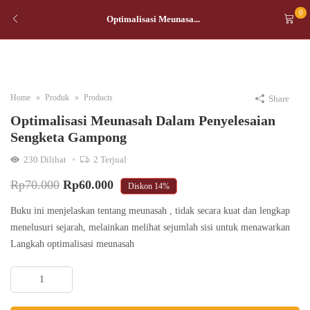
0
Optimalisasi Meunasa...
Home
Produk
Products
Share
Optimalisasi Meunasah Dalam Penyelesaian
Sengketa Gampong
230
Dilihat
2
Terjual
Original
Current
Rp
70.000
Rp
60.000
Diskon
14%
price
price
Buku ini menjelaskan tentang meunasah , tidak secara kuat dan lengkap
was:
is:
menelusuri sejarah, melainkan melihat sejumlah sisi untuk menawarkan
Langkah optimalisasi meunasah
Rp70.000.
Rp60.000.
Optimalisasi
Meunasah
dalam