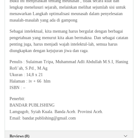
Buku ini menjelaskan tentang meunasah , tidak secara kuat dan
lengkap menelusuri sejarah, melainkan melihat sejumlah sisi untuk
menawarkan Langkah optimalisasi meunasah dalam penyelesaian
masalah-masalah yang ada di gampong
Sebagai intelektual, kita memang harus bergulat dengan berbagai
pengetahuan yang menurut kita akan bermakna. Dan sebagai catatan
penting juga, harus menjadi wajah intelektul-lah, semua harus
diungkapkan dengan kejujuran jiwa dan raga.
Penulis : Sulaiman Tripa, Muhammad Adli Abdullah M.S.I, Haning
Rofi’ah, S.Pd., M.Ag
Ukuran : 14,8 x 21
Halaman : iv + 66 hlm
ISBN : –
Penerbit:
BANDAR PUBLISHING
Lamgugob, Syiah Kuala. Banda Aceh. Provinsi Aceh.
Email: bandar.publishing@gmail.com
Reviews (0)