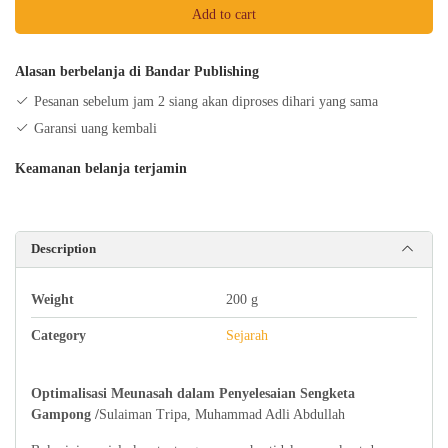
Add to cart
Penyelesaian
Sengketa
Gampong
Alasan berbelanja di Bandar Publishing
quantity
Pesanan sebelum jam 2 siang akan diproses dihari yang sama
Garansi uang kembali
Keamanan belanja terjamin
Description
Weight
200 g
Category
Sejarah
Optimalisasi Meunasah dalam Penyelesaian Sengketa
Gampong /
Sulaiman Tripa, Muhammad Adli Abdullah