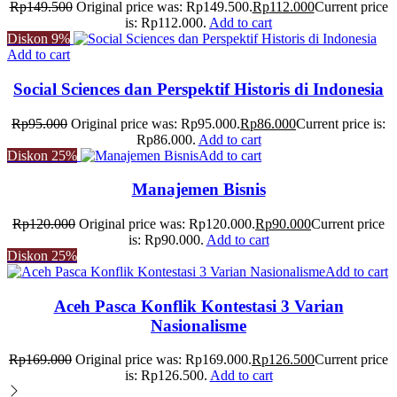
Rp
149.500
Original price was: Rp149.500.
Rp
112.000
Current price
is: Rp112.000.
Add to cart
Diskon
9%
Add to cart
Social Sciences dan Perspektif Historis di Indonesia
Rp
95.000
Original price was: Rp95.000.
Rp
86.000
Current price is:
Rp86.000.
Add to cart
Diskon
25%
Add to cart
Manajemen Bisnis
Rp
120.000
Original price was: Rp120.000.
Rp
90.000
Current price
is: Rp90.000.
Add to cart
Diskon
25%
Add to cart
Aceh Pasca Konflik Kontestasi 3 Varian
Nasionalisme
Rp
169.000
Original price was: Rp169.000.
Rp
126.500
Current price
is: Rp126.500.
Add to cart