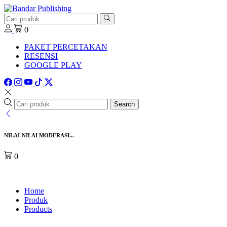
0
PAKET PERCETAKAN
RESENSI
GOOGLE PLAY
Search
NILAI-NILAI MODERASI...
0
Home
Produk
Products