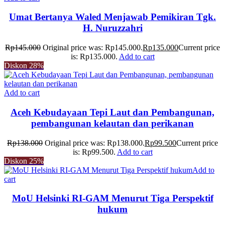
Umat Bertanya Waled Menjawab Pemikiran Tgk.
H. Nuruzzahri
Rp
145.000
Original price was: Rp145.000.
Rp
135.000
Current price
is: Rp135.000.
Add to cart
Diskon
28%
Add to cart
Aceh Kebudayaan Tepi Laut dan Pembangunan,
pembangunan kelautan dan perikanan
Rp
138.000
Original price was: Rp138.000.
Rp
99.500
Current price
is: Rp99.500.
Add to cart
Diskon
25%
Add to
cart
MoU Helsinki RI-GAM Menurut Tiga Perspektif
hukum