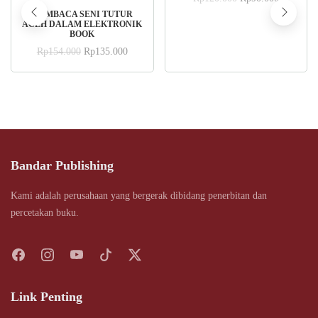
price
price
ADD TO CART
MEMBACA SENI TUTUR
was:
is:
ACEH DALAM ELEKTRONIK
Rp120.000.
Rp90.000
BOOK
Original
Current
Rp
154.000
Rp
135.000
price
price
was:
is:
Rp154.000.
Rp135.000.
Bandar Publishing
Kami adalah perusahaan yang bergerak dibidang penerbitan dan
percetakan buku.
Link Penting