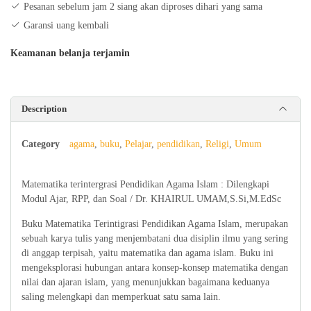
Pesanan sebelum jam 2 siang akan diproses dihari yang sama
Modul
Garansi uang kembali
Ajar,
RPP,
Keamanan belanja terjamin
dan
Soal
quantity
Description
Category
agama
,
buku
,
Pelajar
,
pendidikan
,
Religi
,
Umum
Matematika terintergrasi Pendidikan Agama Islam : Dilengkapi
Modul Ajar, RPP, dan Soal / Dr. KHAIRUL UMAM,S.Si,M.EdSc
Buku Matematika Terintigrasi Pendidikan Agama Islam, merupakan
sebuah karya tulis yang menjembatani dua disiplin ilmu yang sering
di anggap terpisah, yaitu matematika dan agama islam. Buku ini
mengeksplorasi hubungan antara konsep-konsep matematika dengan
nilai dan ajaran islam, yang menunjukkan bagaimana keduanya
saling melengkapi dan memperkuat satu sama lain.