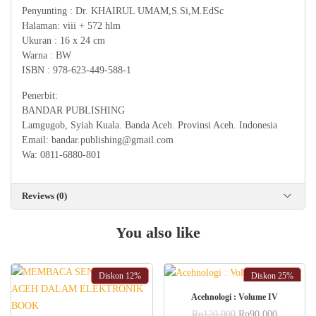
Penyunting : Dr. KHAIRUL UMAM,S.Si,M.EdSc
Halaman: viii + 572 hlm
Ukuran : 16 x 24 cm
Warna : BW
ISBN : 978-623-449-588-1
Penerbit:
BANDAR PUBLISHING
Lamgugob, Syiah Kuala. Banda Aceh. Provinsi Aceh. Indonesia
Email: bandar.publishing@gmail.com
Wa: 0811-6880-801
Reviews (0)
You also like
Diskon
12%
Diskon
25%
ADD TO CART
Acehnologi : Volume IV
Original
Current
Rp
120.000
Rp
90.000