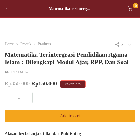
0
Matematika terinterg...
Home
Produk
Products
Share
Matematika Terintergrasi Pendidikan Agama
Islam : Dilengkapi Modul Ajar, RPP, Dan Soal
147
Dilihat
Original
Current
Rp
350.000
Rp
150.000
Diskon
57%
price
price
Matematika
was:
is:
terintergrasi
Pendidikan
Rp350.000.
Rp150.000.
Add to cart
Agama
Islam
:
Alasan berbelanja di Bandar Publishing
Dilengkapi