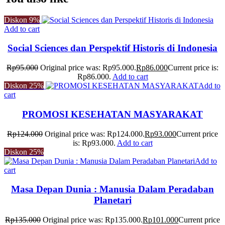
Diskon
9%
Add to cart
Social Sciences dan Perspektif Historis di Indonesia
Rp
95.000
Original price was: Rp95.000.
Rp
86.000
Current price is:
Rp86.000.
Add to cart
Diskon
25%
Add to
cart
PROMOSI KESEHATAN MASYARAKAT
Rp
124.000
Original price was: Rp124.000.
Rp
93.000
Current price
is: Rp93.000.
Add to cart
Diskon
25%
Add to
cart
Masa Depan Dunia : Manusia Dalam Peradaban
Planetari
Rp
135.000
Original price was: Rp135.000.
Rp
101.000
Current price