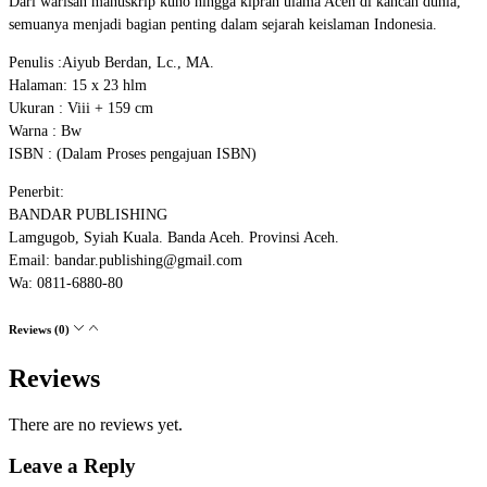
Dari warisan manuskrip kuno hingga kiprah ulama Aceh di kancah dunia,
semuanya menjadi bagian penting dalam sejarah keislaman Indonesia.
Penulis :Aiyub Berdan, Lc., MA.
Halaman: 15 x 23 hlm
Ukuran : Viii + 159 cm
Warna : Bw
ISBN : (Dalam Proses pengajuan ISBN)
Penerbit:
BANDAR PUBLISHING
Lamgugob, Syiah Kuala. Banda Aceh. Provinsi Aceh.
Email: bandar.publishing@gmail.com
Wa: 0811-6880-80
Reviews (0)
Reviews
There are no reviews yet.
Leave a Reply