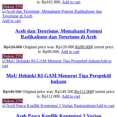
is: Rp101.000.
Add to cart
Diskon
25%
Add to cart
Aceh dan Terorisme, Memahami Potensi
Radikalisme dan Terorisme di Aceh
Rp
120.000
Original price was: Rp120.000.
Rp
90.000
Current price
is: Rp90.000.
Add to cart
Diskon
25%
Add to
cart
MoU Helsinki RI-GAM Menurut Tiga Perspektif
hukum
Rp
149.500
Original price was: Rp149.500.
Rp
112.000
Current price
is: Rp112.000.
Add to cart
Diskon
25%
Add to cart
Aceh Pasca Konflik Kontestasi 3 Varian