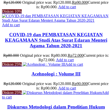
Rp
120.000
Original price was: Rp120.000.
Rp
90.000
Current price
is: Rp90.000.
Add to cart
Diskon
10%
Add to cart
COVID-19 dan PEMBATASAN KEGIATAN
KEAGAMAAN Studi Atas Surat Edaran Menteri
Agama Tahun 2020-2021
Rp
80.000
Original price was: Rp80.000.
Rp
72.000
Current price is:
Rp72.000.
Add to cart
Diskon
25%
Add to cart
Acehnologi : Volume III
Rp
120.000
Original price was: Rp120.000.
Rp
90.000
Current price
is: Rp90.000.
Add to cart
Diskon
25%
Add
to cart
Diskursus Metodologi dalam Penelitian Hukum