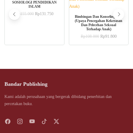
ADD TO CART
SOSIOLOGI PENDIDIKAN
ISLAM
Original
Current
Rp
155.000
Rp
131.750
ADD TO CART
Bimbingan Dan Konseling Aud
price
price
(Upaya Pencegahan Kekerasan
was:
is:
Dan Pelecehan Seksual
Rp155.000.
Rp131.750.
Terhadap Anak)
Original
Current
Rp
108.000
Rp
91.800
price
price
was:
is:
Rp108.000.
Rp91.800
Bandar Publishing
Kami adalah perusahaan yang bergerak dibidang penerbitan dan
percetakan buku.