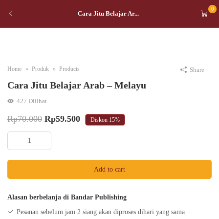
0
Cara Jitu Belajar Ar...
Home
Produk
Products
Share
Cara Jitu Belajar Arab – Melayu
427
Dilihat
Original
Current
Rp
70.000
Rp
59.500
Diskon
15%
price
price
Cara
was:
is:
Jitu
Belajar
Rp70.000.
Rp59.500.
Add to cart
Arab
-
Melayu
Alasan berbelanja di Bandar Publishing
quantity
Pesanan sebelum jam 2 siang akan diproses dihari yang sama