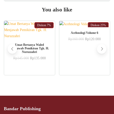
You also like
Diskon
7%
Diskon
25%
ADD TO CART
Acehnologi Volume 6
Original
Current
Rp
160.000
Rp
120.000
price
price
ADD TO CART
Umat Bertanya Waled
was:
is:
Menjawab Pemikiran Tgk. H.
Rp160.000.
Rp120.0
Nuruzzahri
Original
Current
Rp
145.000
Rp
135.000
price
price
was:
is:
Rp145.000.
Rp135.000.
Bandar Publishing