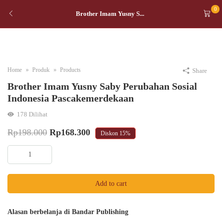
0
Brother Imam Yusny S...
Home
Produk
Products
Share
Brother Imam Yusny Saby Perubahan Sosial
Indonesia Pascakemerdekaan
178
Dilihat
Original
Current
Rp
198.000
Rp
168.300
Diskon
15%
price
price
Brother
was:
is:
Imam
Yusny
Rp198.000.
Rp168.300.
Add to cart
Saby
Perubahan
Sosial
Alasan berbelanja di Bandar Publishing
Indonesia