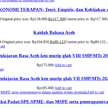
Add to cart
OMI TERAPAN: Teori, Empiris, dan Kebijakan di
Original price was: Rp138.000.
Rp
117.300
Current price is: Rp117.300
Kaidah Bahasa Aceh
0
Original price was: Rp104.850.
Rp
89.122
Current price is: Rp89.122.
cart
ulajaran Basa Aceh keu murip glah VIII SMP/MTs 2
Rp
175.000
Add to cart
art
eulajaran Basa Aceh keu murip glah VII SMP/MTs 20
Rp
185.000
Add to cart
Add to cart
ksi Padat:SPE,SPME, dan MSPE serta penerapannya dal