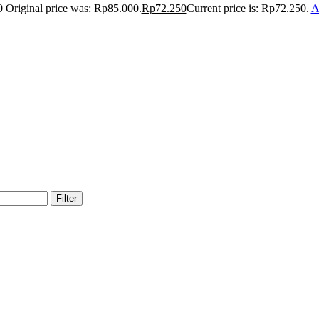
0
Original price was: Rp85.000.
Rp
72.250
Current price is: Rp72.250.
A
Filter