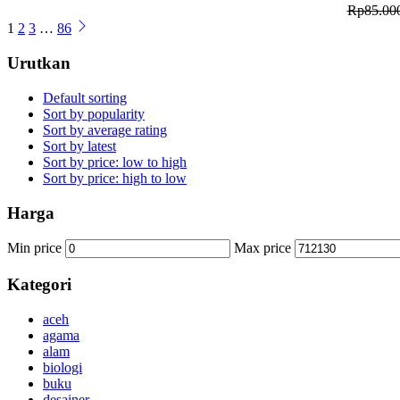
Rp
85.00
1
2
3
…
86
Urutkan
Default sorting
Sort by popularity
Sort by average rating
Sort by latest
Sort by price: low to high
Sort by price: high to low
Harga
Min price
Max price
Kategori
aceh
agama
alam
biologi
buku
desainer