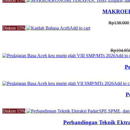
Diskon
15%
MAKROEKON
Rp
138.000
Diskon
15%
Add to cart
Rp
104.85
Add to 
Pe
Add to c
P
Diskon
15%
Perbandingan Teknik Ektra