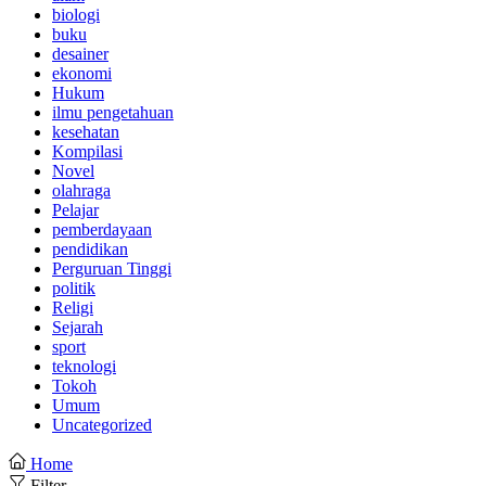
biologi
buku
desainer
ekonomi
Hukum
ilmu pengetahuan
kesehatan
Kompilasi
Novel
olahraga
Pelajar
pemberdayaan
pendidikan
Perguruan Tinggi
politik
Religi
Sejarah
sport
teknologi
Tokoh
Umum
Uncategorized
Home
Filter