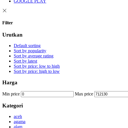
GOOGLE PLAY
Filter
Urutkan
Default sorting
Sort by popularity
Sort by average rating
Sort by latest
Sort by price: low to high
Sort by price: high to low
Harga
Min price
Max price
Kategori
aceh
agama
alam