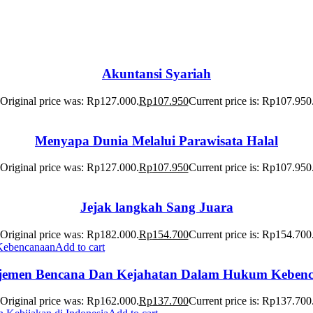
Akuntansi Syariah
Original price was: Rp127.000.
Rp
107.950
Current price is: Rp107.950
Menyapa Dunia Melalui Parawisata Halal
Original price was: Rp127.000.
Rp
107.950
Current price is: Rp107.950
Jejak langkah Sang Juara
Original price was: Rp182.000.
Rp
154.700
Current price is: Rp154.700
Add to cart
emen Bencana Dan Kejahatan Dalam Hukum Keben
Original price was: Rp162.000.
Rp
137.700
Current price is: Rp137.700