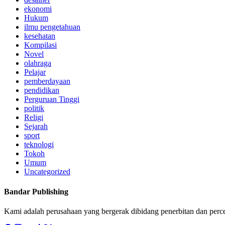
ekonomi
Hukum
ilmu pengetahuan
kesehatan
Kompilasi
Novel
olahraga
Pelajar
pemberdayaan
pendidikan
Perguruan Tinggi
politik
Religi
Sejarah
sport
teknologi
Tokoh
Umum
Uncategorized
Bandar Publishing
Kami adalah perusahaan yang bergerak dibidang penerbitan dan perc