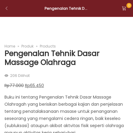
Diskon
15%
0
Pengenalan Tehnik D...
Home
Produk
Products
Pengenalan Tehnik Dasar
Massage Olahraga
206
Dilihat
Original
Current
Rp
77.000
Rp
65.450
price
price
Buku ini tentang Pengenalan Tehnik Dasar Massage
was:
is:
Olahragah yang berisikan berbagai kajian dan penjelasan
Rp77.000.
Rp65.450.
tentang penatalaksanaan masase untuk penanganan
seseorang yang mengalami cedera ringan, baik keseleo
(subluksasi) ataupun akibat aktvitas fisik seperti olahraga
maupun aktivitas kerja sehari-hari