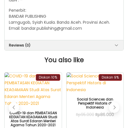
ISBN : –
Penerbit:
BANDAR PUBLISHING
Lamgugob, Syiah Kuala. Banda Aceh. Provinsi Aceh.
Email: bandar.publishing@gmail.com
Reviews (0)
You also like
Diskon
10%
Diskon
9%
ADD TO CART
Social Sciences dan
Perspektif Historis di
Indonesia
ADD TO CART
COVID-19 dan PEMBATASAN
Original
Curren
Rp
95.000
Rp
86.000
KEGIATAN KEAGAMAAN Studi
price
price
Atas Surat Edaran Menteri
was:
is:
Agama Tahun 2020-2021