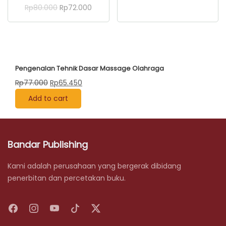
Rp95.000.
Rp86.0
Original
Current
Rp
80.000
Rp
72.000
price
price
was:
is:
Rp80.000.
Rp72.000.
Pengenalan Tehnik Dasar Massage Olahraga
Original
Current
Rp
77.000
Rp
65.450
price
price
Add to cart
was:
is:
Rp77.000.
Rp65.450.
Bandar Publishing
Kami adalah perusahaan yang bergerak dibidang
penerbitan dan percetakan buku.