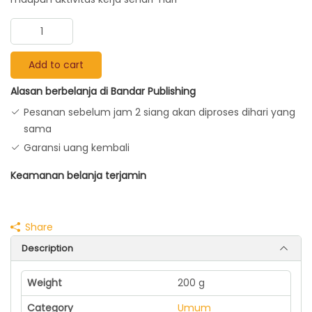
Pengenalan
Tehnik
Dasar
Add to cart
Massage
Alasan berbelanja di Bandar Publishing
Olahraga
quantity
Pesanan sebelum jam 2 siang akan diproses dihari yang
sama
Garansi uang kembali
Keamanan belanja terjamin
Share
Description
Weight
200 g
Category
Umum