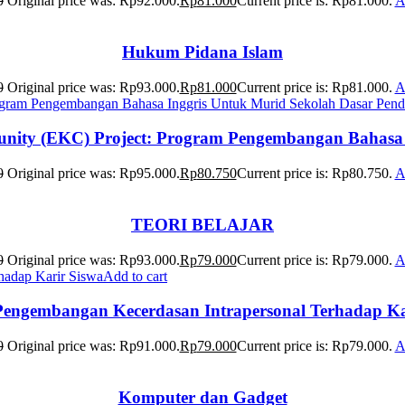
0
Original price was: Rp92.000.
Rp
81.000
Current price is: Rp81.000.
A
Hukum Pidana Islam
0
Original price was: Rp93.000.
Rp
81.000
Current price is: Rp81.000.
A
nity (EKC) Project: Program Pengembangan Bahasa I
0
Original price was: Rp95.000.
Rp
80.750
Current price is: Rp80.750.
A
TEORI BELAJAR
0
Original price was: Rp93.000.
Rp
79.000
Current price is: Rp79.000.
A
Add to cart
 Pengembangan Kecerdasan Intrapersonal Terhadap Ka
0
Original price was: Rp91.000.
Rp
79.000
Current price is: Rp79.000.
A
Komputer dan Gadget