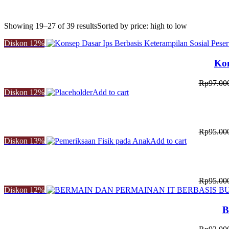
Showing 19–27 of 39 results
Sorted by price: high to low
Diskon
12%
Kon
Rp
97.00
Diskon
12%
Add to cart
Rp
95.00
Diskon
13%
Add to cart
Rp
95.00
Diskon
12%
B