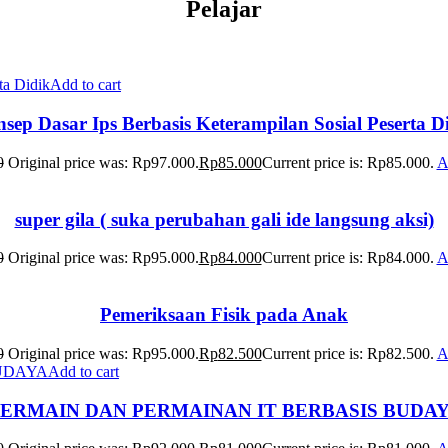
Pelajar
Add to cart
sep Dasar Ips Berbasis Keterampilan Sosial Peserta D
0
Original price was: Rp97.000.
Rp
85.000
Current price is: Rp85.000.
A
super gila ( suka perubahan gali ide langsung aksi)
0
Original price was: Rp95.000.
Rp
84.000
Current price is: Rp84.000.
A
Pemeriksaan Fisik pada Anak
0
Original price was: Rp95.000.
Rp
82.500
Current price is: Rp82.500.
A
Add to cart
ERMAIN DAN PERMAINAN IT BERBASIS BUDA