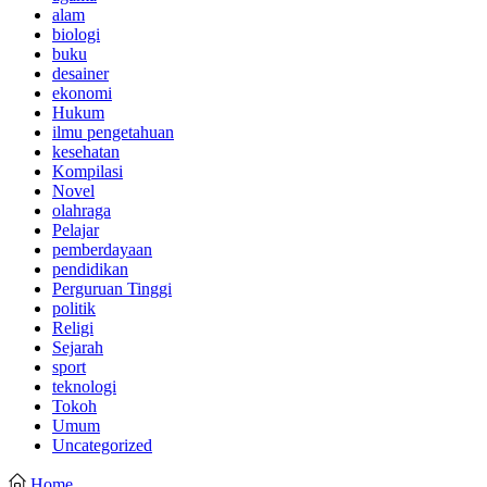
alam
biologi
buku
desainer
ekonomi
Hukum
ilmu pengetahuan
kesehatan
Kompilasi
Novel
olahraga
Pelajar
pemberdayaan
pendidikan
Perguruan Tinggi
politik
Religi
Sejarah
sport
teknologi
Tokoh
Umum
Uncategorized
Home