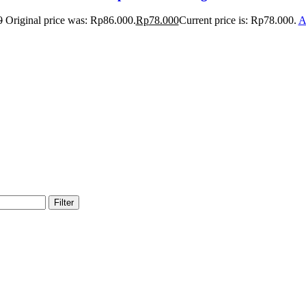
0
Original price was: Rp86.000.
Rp
78.000
Current price is: Rp78.000.
A
Filter