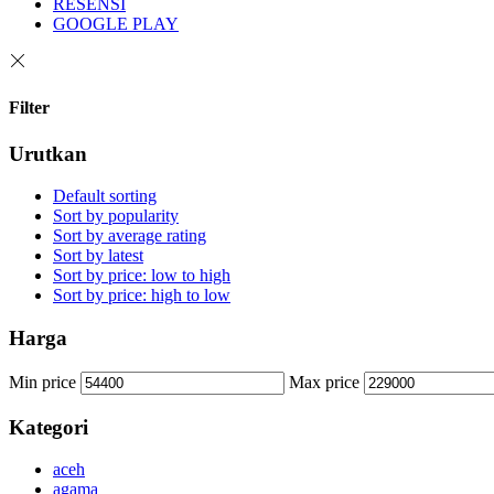
RESENSI
GOOGLE PLAY
Filter
Urutkan
Default sorting
Sort by popularity
Sort by average rating
Sort by latest
Sort by price: low to high
Sort by price: high to low
Harga
Min price
Max price
Kategori
aceh
agama