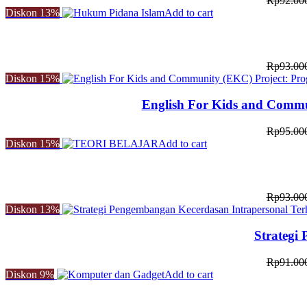
Rp
92.00
Diskon
13%
Add to cart
Rp
93.00
Diskon
15%
English For Kids and Commu
Rp
95.00
Diskon
15%
Add to cart
Rp
93.00
Diskon
13%
Strategi
Rp
91.00
Diskon
9%
Add to cart