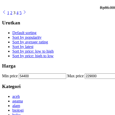
Rp
86.00
1
2
3
4
5
Urutkan
Default sorting
Sort by popularity
Sort by average rating
Sort by latest
Sort by price: low to high
Sort by price: high to low
Harga
Min price
Max price
Kategori
aceh
agama
alam
biologi
buku