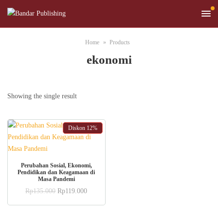
Home
Products
ekonomi
Showing the single result
Diskon
12%
ADD TO CART
Perubahan Sosial, Ekonomi,
Pendidikan dan Keagamaan di
Masa Pandemi
Original
Current
Rp
135.000
Rp
119.000
price
price
was:
is:
Rp135.000.
Rp119.000.