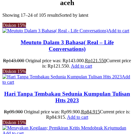
aceh
Showing 17–24 of 105 results
Sorted by latest
Diskon
15%
Add to cart
Meututo Dalam 3 Bahasa( Real – Life
Conversations)
Rp
143.000
Original price was: Rp143.000.
Rp
121.550
Current price
is: Rp121.550.
Add to cart
Diskon
15%
Add
to cart
Hari Tanpa Tembakau Sedunia Kumpulan Tulisan
Htts 2023
Rp
99.900
Original price was: Rp99.900.
Rp
84.915
Current price is:
Rp84.915.
Add to cart
Diskon
15%
Add to cart