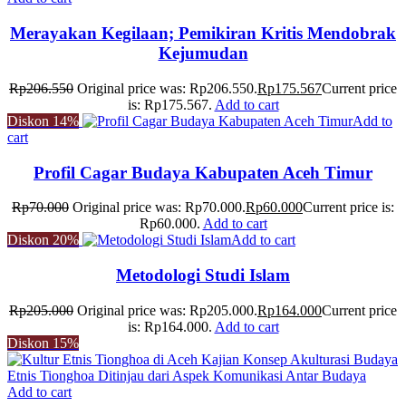
Merayakan Kegilaan; Pemikiran Kritis Mendobrak
Kejumudan
Rp
206.550
Original price was: Rp206.550.
Rp
175.567
Current price
is: Rp175.567.
Add to cart
Diskon
14%
Add to
cart
Profil Cagar Budaya Kabupaten Aceh Timur
Rp
70.000
Original price was: Rp70.000.
Rp
60.000
Current price is:
Rp60.000.
Add to cart
Diskon
20%
Add to cart
Metodologi Studi Islam
Rp
205.000
Original price was: Rp205.000.
Rp
164.000
Current price
is: Rp164.000.
Add to cart
Diskon
15%
Add to cart