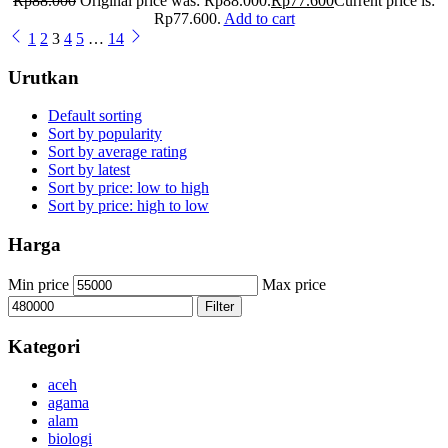
Rp
88.000
Original price was: Rp88.000.
Rp
77.600
Current price is:
Rp77.600.
Add to cart
1
2
3
4
5
…
14
Urutkan
Default sorting
Sort by popularity
Sort by average rating
Sort by latest
Sort by price: low to high
Sort by price: high to low
Harga
Min price
Max price
Filter
Kategori
aceh
agama
alam
biologi