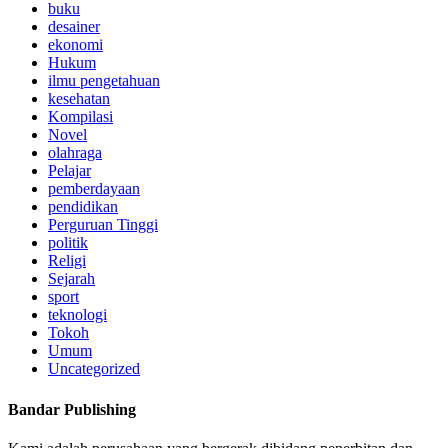
buku
desainer
ekonomi
Hukum
ilmu pengetahuan
kesehatan
Kompilasi
Novel
olahraga
Pelajar
pemberdayaan
pendidikan
Perguruan Tinggi
politik
Religi
Sejarah
sport
teknologi
Tokoh
Umum
Uncategorized
Bandar Publishing