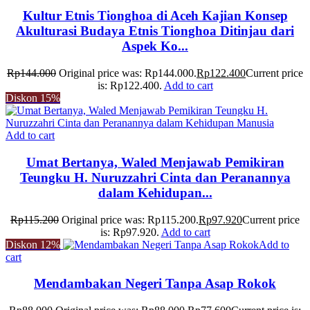
Kultur Etnis Tionghoa di Aceh Kajian Konsep
Akulturasi Budaya Etnis Tionghoa Ditinjau dari
Aspek Ko...
Rp
144.000
Original price was: Rp144.000.
Rp
122.400
Current price
is: Rp122.400.
Add to cart
Diskon
15%
Add to cart
Umat Bertanya, Waled Menjawab Pemikiran
Teungku H. Nuruzzahri Cinta dan Peranannya
dalam Kehidupan...
Rp
115.200
Original price was: Rp115.200.
Rp
97.920
Current price
is: Rp97.920.
Add to cart
Diskon
12%
Add to
cart
Mendambakan Negeri Tanpa Asap Rokok