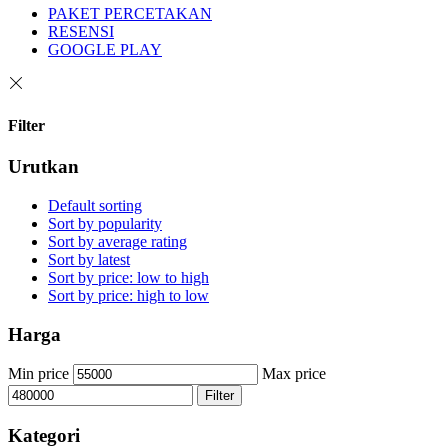
PAKET PERCETAKAN
RESENSI
GOOGLE PLAY
Filter
Urutkan
Default sorting
Sort by popularity
Sort by average rating
Sort by latest
Sort by price: low to high
Sort by price: high to low
Harga
Min price
Max price
Filter
Kategori